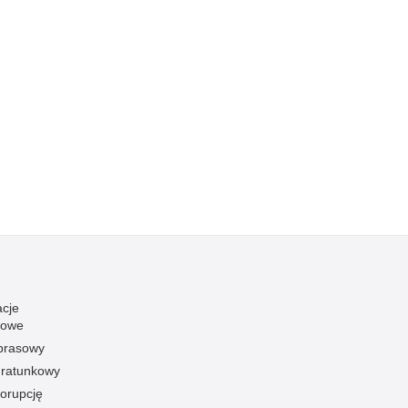
acje
towe
 prasowy
ratunkowy
korupcję