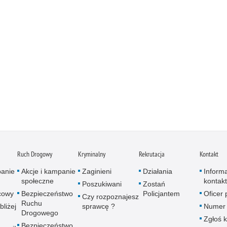
Ruch Drogowy
Kryminalny
Rekrutacja
Kontakt
panie
Akcje i kampanie
Zaginieni
Działania
Inform
społeczne
kontak
Poszukiwani
Zostań
icowy
Bezpieczeństwo
Policjantem
Oficer
Czy rozpoznajesz
Ruchu
bliżej
sprawcę ?
Numer 
Drogowego
Zgłoś 
Bezpieczeństwo