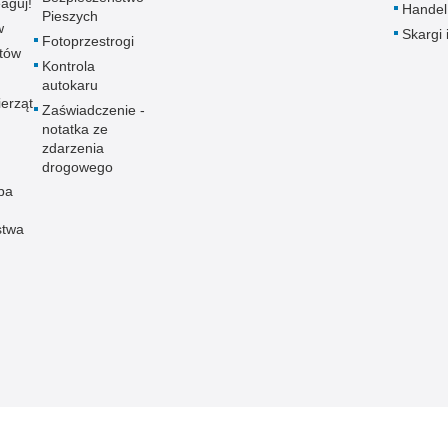
aguj!
Handel
Pieszych
w
Skargi 
Fotoprzestrogi
utów
Kontrola
autokaru
erząt
Zaświadczenie -
notatka ze
zdarzenia
drogowego
pa
stwa