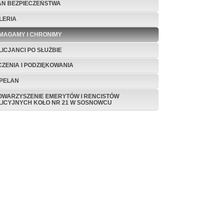
AN BEZPIECZEŃSTWA
LERIA
MAGAMY I CHRONIMY
LICJANCI PO SŁUŻBIE
CZENIA I PODZIĘKOWANIA
PELAN
OWARZYSZENIE EMERYTÓW I RENCISTÓW
LICYJNYCH KOŁO NR 21 W SOSNOWCU