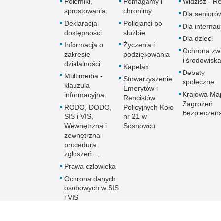
Polemiki,
Pomagamy i
Widzisz - Re
sprostowania
chronimy
Dla senioró
Deklaracja
Policjanci po
Dla interna
dostępności
służbie
Dla dzieci
Informacja o
Życzenia i
Ochrona zwi
zakresie
podziękowania
i środowiska
działalności
Kapelan
Debaty
Multimedia -
Stowarzyszenie
społeczne
klauzula
Emerytów i
Krajowa Ma
informacyjna
Rencistów
Zagrożeń
RODO, DODO,
Policyjnych Koło
Bezpieczeń
SIS i VIS,
nr 21 w
Wewnętrzna i
Sosnowcu
zewnętrzna
procedura
zgłoszeń...,
Prawa człowieka
Ochrona danych
osobowych w SIS
i VIS
Równość płci w
Policji