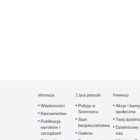
Informacje
Z życia jednostki
Prewencja
Wiadomości
Policja w
Akcje i kam
Sosnowcu
społeczne
Kierownictwo
Stan
Twój dzieln
Publikacja
bezpieczeństwa
wyroków i
Dzielnicowy 
zarządzeń
Galeria
nas