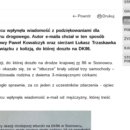
ST
GA
Powrót
Drukuj
PO
PO
wcu wpłynęła wiadomość z podziękowaniami dla
u drogowego. Autor e-maila chciał w ten sposób
ŻY
bowy Paweł Kowalczyk oraz sierżant Łukasz Trzaskawka
KA
związku z kolizją, do której doszło na DK86.
ST
PO
izji, do której doszło na drodze krajowej
nr
86 w Sosnowcu.
okazało się, że w "stłuczce" brały udział trzy samochody –
różowała rodzina z dwiema 3-miesięcznymi córkami.
iegło sprawnie, za co jeden z uczestników zdarzenia - ojciec
cu wpłynęła wiadomość e-mail od mężczyzny, której treść