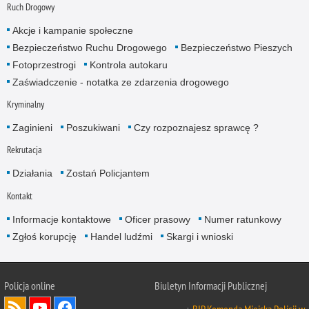
Ruch Drogowy
Akcje i kampanie społeczne
Bezpieczeństwo Ruchu Drogowego
Bezpieczeństwo Pieszych
Fotoprzestrogi
Kontrola autokaru
Zaświadczenie - notatka ze zdarzenia drogowego
Kryminalny
Zaginieni
Poszukiwani
Czy rozpoznajesz sprawcę ?
Rekrutacja
Działania
Zostań Policjantem
Kontakt
Informacje kontaktowe
Oficer prasowy
Numer ratunkowy
Zgłoś korupcję
Handel ludźmi
Skargi i wnioski
Policja online
Biuletyn Informacji Publicznej