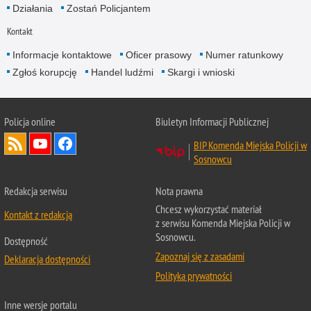
Działania
Zostań Policjantem
Kontakt
Informacje kontaktowe
Oficer prasowy
Numer ratunkowy
Zgłoś korupcję
Handel ludźmi
Skargi i wnioski
Policja online
Biuletyn Informacji Publicznej
BIP Komenda Miejska Policji w
Sosnowcu
Redakcja serwisu
Nota prawna
Chcesz wykorzystać materiał
Kontakt z redakcją
z serwisu Komenda Miejska Policji w
Sosnowcu.
Dostępność
Zapoznaj się z zasadami
Deklaracja dostępności
Polityka prywatności
Inne wersje portalu