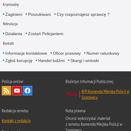
Kryminalny
Zaginieni
Poszukiwani
Czy rozpoznajesz sprawcę ?
Rekrutacja
Działania
Zostań Policjantem
Kontakt
Informacje kontaktowe
Oficer prasowy
Numer ratunkowy
Zgłoś korupcję
Handel ludźmi
Skargi i wnioski
Policja online
Biuletyn Informacji Publicznej
BIP Komenda Miejska Policji w
Sosnowcu
Redakcja serwisu
Nota prawna
Chcesz wykorzystać materiał
Kontakt z redakcją
z serwisu Komenda Miejska Policji w
Sosnowcu.