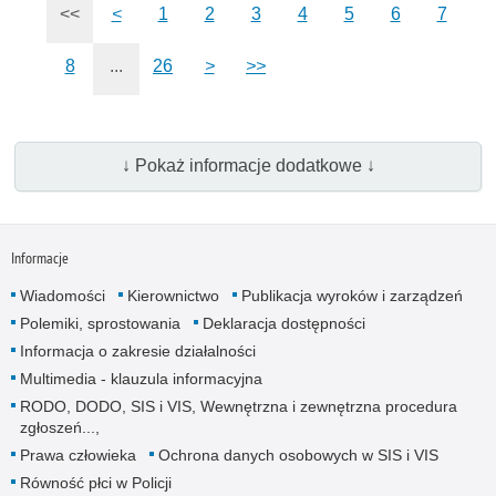
<<
<
1
2
3
4
5
6
7
8
...
26
>
>>
↓ Pokaż informacje dodatkowe ↓
Informacje
Wiadomości
Kierownictwo
Publikacja wyroków i zarządzeń
Polemiki, sprostowania
Deklaracja dostępności
Informacja o zakresie działalności
Multimedia - klauzula informacyjna
RODO, DODO, SIS i VIS, Wewnętrzna i zewnętrzna procedura
zgłoszeń...,
Prawa człowieka
Ochrona danych osobowych w SIS i VIS
Równość płci w Policji