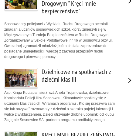
Drogowym " Kręci mnie
bezpieczeństwo"
Sosnowieccy policjanci z Wydziału Ruchu Drogowego oceniali
zmagania uczniów sosnowieckich szkół, którzy zmierzyli się w
Międzyszkolnym Turnieju Bezpieczeństwa w Ruchu Drogowym.
Zorganizowany w Szkole Podstawowej nr 46 w Sosnowcu przy ul.
Gwiezdnej zgromadził młodzież, która chciała zaprezentować
posiadane umiejętności i wiedzę z zakresu przepisów ruchu
drogowego i pierwszej pomocy.
Dzielnicowe na spotkaniach z
dziećmi klas III
Asp. Kinga Kuciapa i sierż. szt. Aneta Trojanowska, dzielnicowe
Komisariatu Policji III w Sosnowcu- Klimontowie spotkały się z
uczniami klas trzecich. W ramach programu „ Kto się przezywa sam
się tak nazywa” rozmawiały z dziećmi o szeroko pojętej tolerancji i
walce z wykluczeniem. Dzieci otrzymały drobne upominki od klubu
Zagłębie Sosnowiec SA- partnera programu profilaktycznego.
KRĘCI MNIE BEZPIECZEŃSTWO-