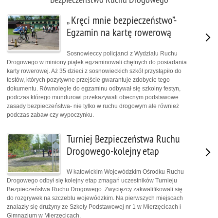
„ Kręci mnie bezpieczeństwo”-
Egzamin na kartę rowerową
Sosnowieccy policjanci z Wydziału Ruchu
Drogowego w miniony piątek egzaminowali chętnych do posiadania
karty rowerowej. Aż 35 dzieci z sosnowieckich szkół przystąpiło do
testów, których pozytywne przejście gwarantuje zdobycie tego
dokumentu. Równolegle do egzaminu odbywał się szkolny festyn,
podczas którego mundurowi przekazywali obecnym podstawowe
zasady bezpieczeństwa- nie tylko w ruchu drogowym ale również
podczas zabaw czy wypoczynku.
Turniej Bezpieczeństwa Ruchu
Drogowego-kolejny etap
W katowickim Wojewódzkim Ośrodku Ruchu
Drogowego odbył się kolejny etap zmagań uczestników Turnieju
Bezpieczeństwa Ruchu Drogowego. Zwycięzcy zakwalifikowali się
do rozgrywek na szczeblu wojewódzkim. Na pierwszych miejscach
znalazły się drużyny ze Szkoły Podstawowej nr 1 w Mierzęcicach i
Gimnazjum w Mierzęcicach.