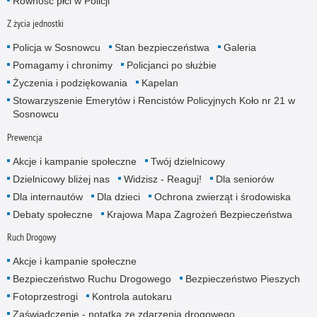
Równość płci w Policji
Z życia jednostki
Policja w Sosnowcu
Stan bezpieczeństwa
Galeria
Pomagamy i chronimy
Policjanci po służbie
Życzenia i podziękowania
Kapelan
Stowarzyszenie Emerytów i Rencistów Policyjnych Koło nr 21 w
Sosnowcu
Prewencja
Akcje i kampanie społeczne
Twój dzielnicowy
Dzielnicowy bliżej nas
Widzisz - Reaguj!
Dla seniorów
Dla internautów
Dla dzieci
Ochrona zwierząt i środowiska
Debaty społeczne
Krajowa Mapa Zagrożeń Bezpieczeństwa
Ruch Drogowy
Akcje i kampanie społeczne
Bezpieczeństwo Ruchu Drogowego
Bezpieczeństwo Pieszych
Fotoprzestrogi
Kontrola autokaru
Zaświadczenie - notatka ze zdarzenia drogowego