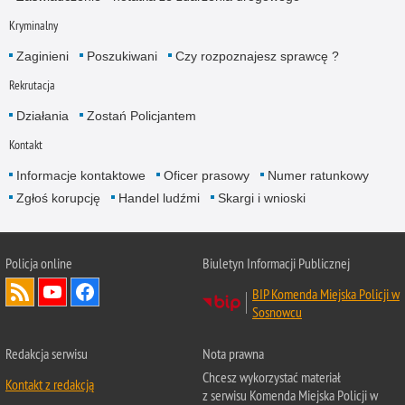
Kryminalny
Zaginieni
Poszukiwani
Czy rozpoznajesz sprawcę ?
Rekrutacja
Działania
Zostań Policjantem
Kontakt
Informacje kontaktowe
Oficer prasowy
Numer ratunkowy
Zgłoś korupcję
Handel ludźmi
Skargi i wnioski
Policja online
Biuletyn Informacji Publicznej
BIP Komenda Miejska Policji w
Sosnowcu
Redakcja serwisu
Nota prawna
Chcesz wykorzystać materiał
Kontakt z redakcją
z serwisu Komenda Miejska Policji w