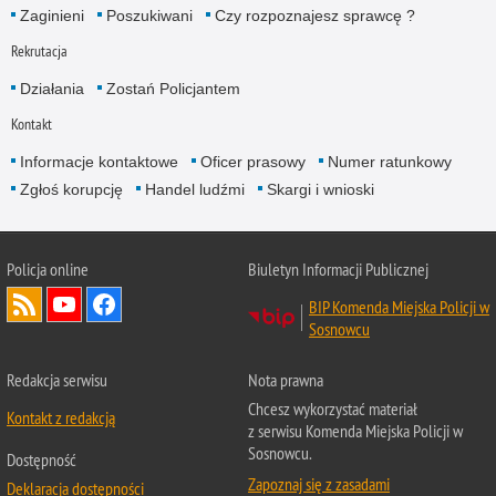
Zaginieni
Poszukiwani
Czy rozpoznajesz sprawcę ?
Rekrutacja
Działania
Zostań Policjantem
Kontakt
Informacje kontaktowe
Oficer prasowy
Numer ratunkowy
Zgłoś korupcję
Handel ludźmi
Skargi i wnioski
Policja online
Biuletyn Informacji Publicznej
BIP Komenda Miejska Policji w
Sosnowcu
Redakcja serwisu
Nota prawna
Chcesz wykorzystać materiał
Kontakt z redakcją
z serwisu Komenda Miejska Policji w
Sosnowcu.
Dostępność
Zapoznaj się z zasadami
Deklaracja dostępności