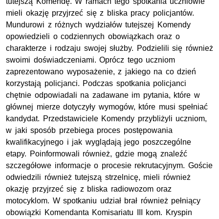
tutejszą Komendę. W ramach tego spotkania uczniowie
mieli okazję przyjrzeć się z bliska pracy policjantów.
Mundurowi z różnych wydziałów tutejszej Komendy
opowiedzieli o codziennych obowiązkach oraz o
charakterze i rodzaju swojej służby. Podzielili się również
swoimi doświadczeniami. Oprócz tego uczniom
zaprezentowano wyposażenie, z jakiego na co dzień
korzystają policjanci. Podczas spotkania policjanci
chętnie odpowiadali na zadawane im pytania, które w
głównej mierze dotyczyły wymogów, które musi spełniać
kandydat. Przedstawiciele Komendy przybliżyli uczniom,
w jaki sposób przebiega proces postępowania
kwalifikacyjnego i jak wyglądają jego poszczególne
etapy. Poinformowali również, gdzie mogą znaleźć
szczegółowe informacje o procesie rekrutacyjnym. Goście
odwiedzili również tutejszą strzelnicę, mieli również
okazję przyjrzeć się z bliska radiowozom oraz
motocyklom. W spotkaniu udział brał również pełniący
obowiązki Komendanta Komisariatu III
kom.
Kryspin