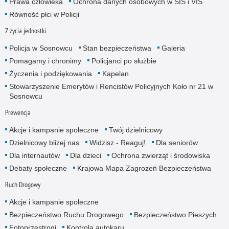
Prawa człowieka
Ochrona danych osobowych w SIS i VIS
Równość płci w Policji
Z życia jednostki
Policja w Sosnowcu
Stan bezpieczeństwa
Galeria
Pomagamy i chronimy
Policjanci po służbie
Życzenia i podziękowania
Kapelan
Stowarzyszenie Emerytów i Rencistów Policyjnych Koło nr 21 w
Sosnowcu
Prewencja
Akcje i kampanie społeczne
Twój dzielnicowy
Dzielnicowy bliżej nas
Widzisz - Reaguj!
Dla seniorów
Dla internautów
Dla dzieci
Ochrona zwierząt i środowiska
Debaty społeczne
Krajowa Mapa Zagrożeń Bezpieczeństwa
Ruch Drogowy
Akcje i kampanie społeczne
Bezpieczeństwo Ruchu Drogowego
Bezpieczeństwo Pieszych
Fotoprzestrogi
Kontrola autokaru