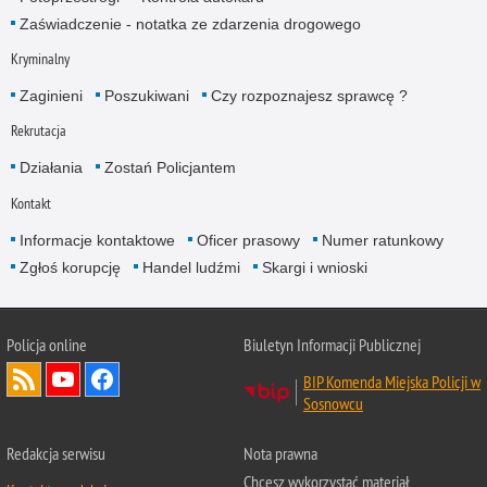
Zaświadczenie - notatka ze zdarzenia drogowego
Kryminalny
Zaginieni
Poszukiwani
Czy rozpoznajesz sprawcę ?
Rekrutacja
Działania
Zostań Policjantem
Kontakt
Informacje kontaktowe
Oficer prasowy
Numer ratunkowy
Zgłoś korupcję
Handel ludźmi
Skargi i wnioski
Policja online
Biuletyn Informacji Publicznej
BIP Komenda Miejska Policji w
Sosnowcu
Redakcja serwisu
Nota prawna
Chcesz wykorzystać materiał