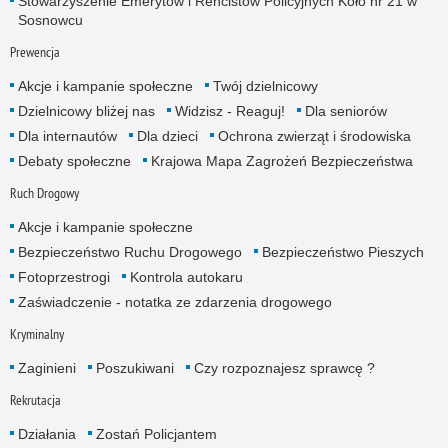
Stowarzyszenie Emerytów i Rencistów Policyjnych Koło nr 21 w
Sosnowcu
Prewencja
Akcje i kampanie społeczne
Twój dzielnicowy
Dzielnicowy bliżej nas
Widzisz - Reaguj!
Dla seniorów
Dla internautów
Dla dzieci
Ochrona zwierząt i środowiska
Debaty społeczne
Krajowa Mapa Zagrożeń Bezpieczeństwa
Ruch Drogowy
Akcje i kampanie społeczne
Bezpieczeństwo Ruchu Drogowego
Bezpieczeństwo Pieszych
Fotoprzestrogi
Kontrola autokaru
Zaświadczenie - notatka ze zdarzenia drogowego
Kryminalny
Zaginieni
Poszukiwani
Czy rozpoznajesz sprawcę ?
Rekrutacja
Działania
Zostań Policjantem