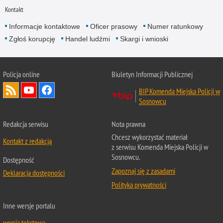
Kontakt
Informacje kontaktowe
Oficer prasowy
Numer ratunkowy
Zgłoś korupcję
Handel ludźmi
Skargi i wnioski
Policja online
Biuletyn Informacji Publicznej
BIP Komenda Miejska Policji w
Sosnowcu
Redakcja serwisu
Nota prawna
Chcesz wykorzystać materiał
Kontakt z redakcją
z serwisu Komenda Miejska Policji w
Sosnowcu.
Dostępność
Zapoznaj się z zasadami
Deklaracja dostępności
Polityka prywatności
Inne wersje portalu
wersja tekstowa