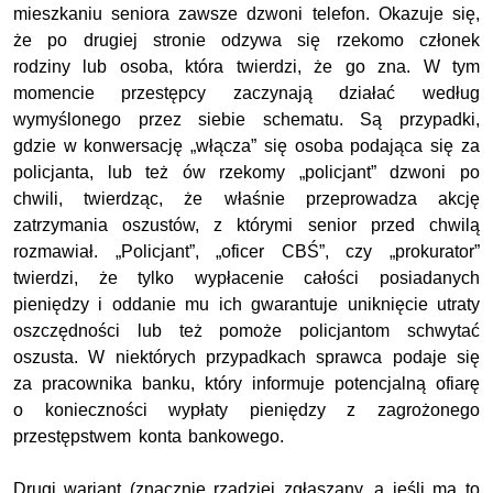
mieszkaniu seniora zawsze dzwoni telefon. Okazuje się,
że po drugiej stronie odzywa się rzekomo członek
rodziny lub osoba, która twierdzi, że go zna. W tym
momencie przestępcy zaczynają działać według
wymyślonego przez siebie schematu. Są przypadki,
gdzie w konwersację „włącza” się osoba podająca się za
policjanta, lub też ów rzekomy „policjant” dzwoni po
chwili, twierdząc, że właśnie przeprowadza akcję
zatrzymania oszustów, z którymi senior przed chwilą
rozmawiał. „Policjant”, „oficer CBŚ”, czy „prokurator”
twierdzi, że tylko wypłacenie całości posiadanych
pieniędzy i oddanie mu ich gwarantuje uniknięcie utraty
oszczędności lub też pomoże policjantom schwytać
oszusta. W niektórych przypadkach sprawca podaje się
za pracownika banku, który informuje potencjalną ofiarę
o konieczności wypłaty pieniędzy z zagrożonego
przestępstwem konta bankowego.
Drugi wariant (znacznie rzadziej zgłaszany, a jeśli ma to