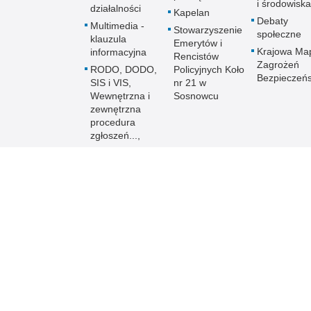
i środowiska
działalności
Kapelan
Debaty
Multimedia -
Stowarzyszenie
społeczne
klauzula
Emerytów i
Krajowa Ma
informacyjna
Rencistów
Zagrożeń
RODO, DODO,
Policyjnych Koło
Bezpieczeń
SIS i VIS,
nr 21 w
Wewnętrzna i
Sosnowcu
zewnętrzna
procedura
zgłoszeń...,
Prawa człowieka
Ochrona danych
osobowych w SIS
i VIS
Równość płci w
Policji
Policja online
Biuletyn Informacji