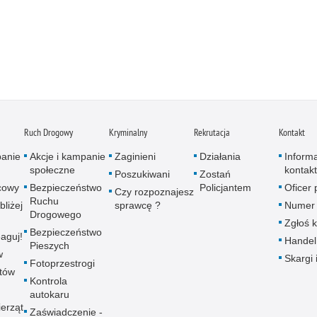
Ruch Drogowy
Kryminalny
Rekrutacja
Kontakt
panie
Akcje i kampanie
Zaginieni
Działania
Inform
społeczne
kontak
Poszukiwani
Zostań
icowy
Bezpieczeństwo
Policjantem
Oficer
Czy rozpoznajesz
Ruchu
bliżej
sprawcę ?
Numer 
Drogowego
Zgłoś 
Bezpieczeństwo
aguj!
Handel
Pieszych
w
Skargi 
Fotoprzestrogi
utów
Kontrola
autokaru
erząt
Zaświadczenie -