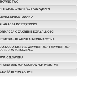
EROWNICTWO
BLIKACJA WYROKÓW I ZARZĄDZEŃ
LEMIKI, SPROSTOWANIA
KLARACJA DOSTĘPNOŚCI
FORMACJA O ZAKRESIE DZIAŁALNOŚCI
LTIMEDIA - KLAUZULA INFORMACYJNA
DO, DODO, SIS I VIS, WEWNĘTRZNA I ZEWNĘTRZNA
OCEDURA ZGŁOSZEŃ...,
AWA CZŁOWIEKA
HRONA DANYCH OSOBOWYCH W SIS I VIS
WNOŚĆ PŁCI W POLICJI