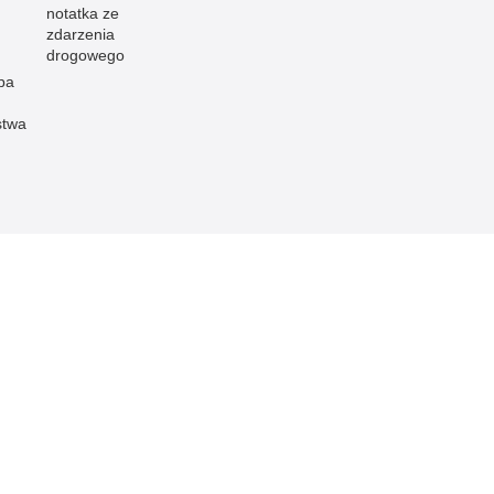
notatka ze
zdarzenia
drogowego
pa
stwa
 Publicznej
Redakcja serwisu
Nota prawna