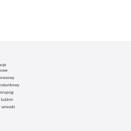
acje
towe
 prasowy
ratunkowy
korupcję
 ludźmi
i wnioski