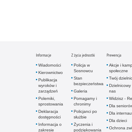
Informacje
Z życia jednostki
Prewencja
Wiadomości
Policja w
Akcje i kam
Sosnowcu
społeczne
Kierownictwo
Stan
Twój dzieln
Publikacja
bezpieczeństwa
wyroków i
Dzielnicowy 
zarządzeń
Galeria
nas
Polemiki,
Pomagamy i
Widzisz - Re
sprostowania
chronimy
Dla senioró
Deklaracja
Policjanci po
Dla interna
dostępności
służbie
Dla dzieci
Informacja o
Życzenia i
Ochrona zwi
zakresie
podziękowania