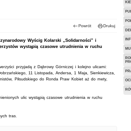
KI
PU
PO
Powrót
Drukuj
DE
IN
dzynarodowy Wyścig Kolarski „Solidarności” i
erzystów wystąpią czasowe utrudnienia w ruchu
MU
RO
PR
erzyści przyjadą z Dąbrowy Górniczej i kolejno ulicami:
PR
obrzańskiego, 11 Listopada, Andersa, 1 Maja, Sienkiewicza,
jnistów, Piłsudskiego do Ronda Praw Kobiet aż do mety,
OC
RÓ
enionych ulic wystąpią czasowe utrudnienia w ruchu
ych tras.