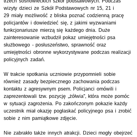
trzech sosnowieckich szkół podstawowych. Podczas
wizyty dzieci ze Szkół Podstawowych
nr
15, 21 i
29 miały możliwość z bliska poznać codzienną pracę
policjantów i dowiedzieć się, z jakimi wyzwaniami
funkcjonariusze mierzą się każdego dnia. Duże
zainteresowanie wzbudził pokaz umiejętności psa
służbowego - posłuszeństwo, sprawność oraz
umiejętności obronne wykorzystywane podczas realizacji
policyjnych zadań.
W trakcie spotkania uczniowie przypomnieli sobie
również zasady bezpiecznego zachowania podczas
kontaktu z agresywnym psem. Policjanci omówili i
zaprezentowali
tzw.
pozycję „żółwia”, która może pomóc
w sytuacji zagrożenia. Po zakończonym pokazie każdy
uczestnik miał okazję pogłaskać policyjnego psa i zrobić
sobie z nim pamiątkowe zdjęcie.
Nie zabrakło także innych atrakcji. Dzieci mogły obejrzeć