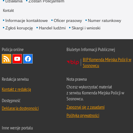
Działania
Zostań Policjantem
Kontakt
Informacje kontaktowe
Oficer prasowy
Numer ratunkowy
Zgłoś korupcję
Handel ludźmi
Skargi i wnioski
Policja online
Biuletyn Informacji Publicznej
BIP Komenda Miejska Policji w
Sosnowcu
Redakcja serwisu
Nota prawna
Chcesz wykorzystać materiał
Kontakt z redakcją
z serwisu Komenda Miejska Policji w
Sosnowcu.
Dostępność
Zapoznaj się z zasadami
Deklaracja dostępności
Polityka prywatności
Inne wersje portalu