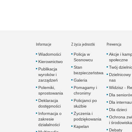
Informacje
Z życia jednostki
Prewencja
Wiadomości
Policja w
Akcje i kam
Sosnowcu
społeczne
Kierownictwo
Stan
Twój dzieln
Publikacja
bezpieczeństwa
wyroków i
Dzielnicowy 
zarządzeń
Galeria
nas
Polemiki,
Pomagamy i
Widzisz - Re
sprostowania
chronimy
Dla senioró
Deklaracja
Policjanci po
Dla interna
dostępności
służbie
Dla dzieci
Informacja o
Życzenia i
Ochrona zwi
zakresie
podziękowania
i środowiska
działalności
Kapelan
Debaty