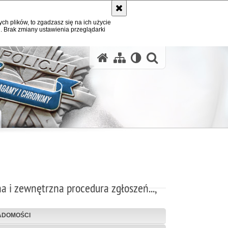
ych plików, to zgadzasz się na ich użycie
. Brak zmiany ustawienia przeglądarki
otwórz wysz
a i zewnętrzna procedura zgłoszeń...,
ADOMOŚCI