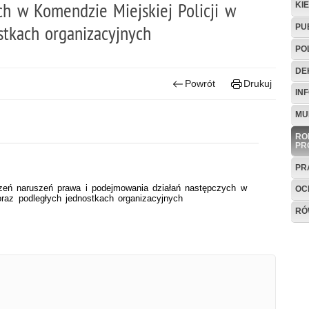
h w Komendzie Miejskiej Policji w
KI
tkach organizacyjnych
PU
PO
DE
Powrót
Drukuj
IN
MU
RO
PR
PR
zeń naruszeń prawa i podejmowania działań następczych w
OC
raz podległych jednostkach organizacyjnych
RÓ