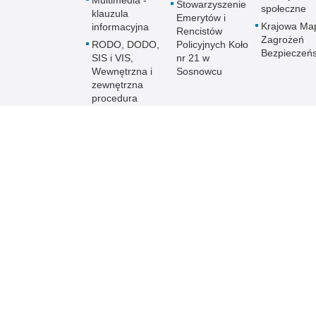
Multimedia -
Stowarzyszenie
społeczne
klauzula
Emerytów i
Krajowa Ma
informacyjna
Rencistów
Zagrożeń
RODO, DODO,
Policyjnych Koło
Bezpieczeń
SIS i VIS,
nr 21 w
Wewnętrzna i
Sosnowcu
zewnętrzna
procedura
zgłoszeń...,
Prawa człowieka
Ochrona danych
osobowych w SIS
i VIS
Równość płci w
Policji
Policja online
Biuletyn Informacji
BIP Komen
Sosnowc