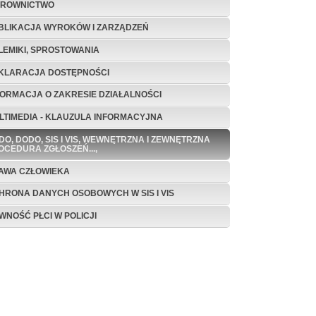
EROWNICTWO
BLIKACJA WYROKÓW I ZARZĄDZEŃ
LEMIKI, SPROSTOWANIA
KLARACJA DOSTĘPNOŚCI
FORMACJA O ZAKRESIE DZIAŁALNOŚCI
LTIMEDIA - KLAUZULA INFORMACYJNA
DO, DODO, SIS I VIS, WEWNĘTRZNA I ZEWNĘTRZNA
OCEDURA ZGŁOSZEŃ...,
AWA CZŁOWIEKA
HRONA DANYCH OSOBOWYCH W SIS I VIS
WNOŚĆ PŁCI W POLICJI