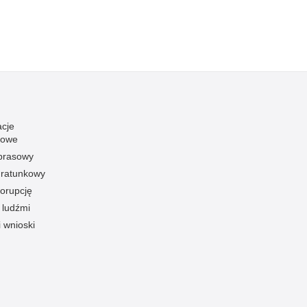
acje
towe
 prasowy
ratunkowy
korupcję
 ludźmi
i wnioski