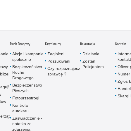
Ruch Drogowy
Kryminalny
Rekrutacja
Kontakt
panie
Akcje i kampanie
Zaginieni
Działania
Inform
społeczne
kontak
Poszukiwani
Zostań
icowy
Bezpieczeństwo
Policjantem
Oficer
Czy rozpoznajesz
Ruchu
bliżej
sprawcę ?
Numer 
Drogowego
Zgłoś 
Bezpieczeństwo
aguj!
Handel
Pieszych
w
Skargi 
Fotoprzestrogi
utów
Kontrola
autokaru
erząt
Zaświadczenie -
notatka ze
zdarzenia