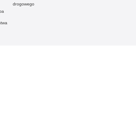
drogowego
pa
stwa
 Publicznej
Redakcja serwisu
Nota prawna
Chcesz wykorzystać m
da Miejska Policji w
Kontakt z redakcją
z serwisu Komenda Mi
u