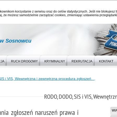
kownikom korzystanie z serwisu oraz do celów statystycznych. Jeśli nie blokujesz t
j, że możesz samodzielnie zarządzać cookies, zmieniając ustawienia przeglądarki
i w Sosnowcu
CJA
RUCH DROGOWY
KRYMINALNY
REKRUTACJA
KONTAKT
 i VIS, Wewnętrzna i zewnętrzna procedura zgłoszeń...,
RODO, DODO, SIS i VIS, Wewnętrzn
ia zgłoszeń naruszeń prawa i
WI